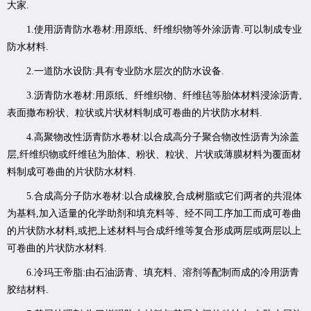
大家.
1.使用沥青防水卷材:用原纸、纤维织物等外涂沥青.可以制成专业
防水材料.
2.一道防水设防:具有专业防水层次的防水设备.
3.沥青防水卷材:用原纸、纤维织物、纤维毡等胎体材料浸涂沥青,
表面撒布粉状、粒状或片状材料制成可卷曲的片状防水材料.
4.高聚物改性沥青防水卷材:以合成高分子聚合物改性沥青为涂盖
层,纤维织物或纤维毡为胎体、粉状、粒状、片状或薄膜材料为覆面材
料制成可卷曲的片状防水材料.
5.合成高分子防水卷材:以合成橡胶,合成树脂或它们两者的共混体
为基料,加入适量的化学助剂和填充料等、经不同工序加工而成可卷曲
的片状防水材料,或把上述材料与合成纤维等复合形成两层或两层以上
可卷曲的片状防水材料.
6.冷玛王帝脂:由石油沥青、填充料、溶剂等配制而成的冷用沥青
胶结材料.