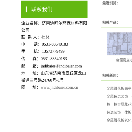
最近浏览：
联系我们
相关产品：
企业名称：济南迪拜尔环保材料有限
公司
联 系 人：杜总
电 话：0531-83540183
手 机：13573779499
传 真：0531-83540183
金属雕花
邮 箱：jndibaier@jndibaier.com
地 址：山东省济南市章丘区龙山
相关新闻：
街道三号路24760号-1号
网 址：
www.jndibaier.com.cn
金属雕花板岗亭
金属保温装饰一
扒一扒金属雕花
保温装饰一体板
金属雕花板老化